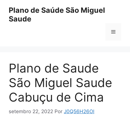
Pular
Plano de Saúde São Miguel
para
Saude
o
conteúdo
Menu
Plano de Saude
São Miguel Saude
Cabuçu de Cima
setembro 22, 2022
Por
J0Q56H26Ol