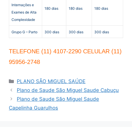
Internações e
180 dias
180 dias
180 dias
Exames de Alta
Complexidade
Grupo G – Parto
300 dias
300 dias
300 dias
TELEFONE (11) 4107-2290 CELULAR (11)
95956-2748
Categorias
PLANO SÃO MIGUEL SAÚDE
Plano de Saude São Miguel Saude Cabuçu
Plano de Saude São Miguel Saude
Capelinha Guarulhos